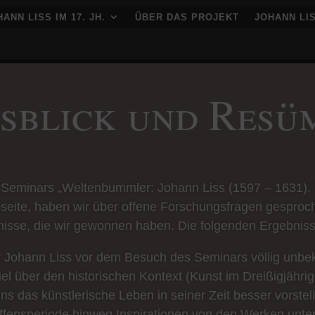
ANN LISS IM 17. JH.
ÜBER DAS PROJEKT
JOHANN LI
sblick und Resü
 Seminars „Weltenbummler: Johann Liss (1597 – 1631). Ei
seite, haben wir über offene Forschungsfragen gesproc
nisse, die wir gewonnen haben. Die folgenden Ergebnis
 Johann Liss vor dem Besuch des Seminars völlig unbek
el über den historischen Kontext (Kunst im Dreißigjährig
ns das künstlerische Leben in seiner Zeit besser vorstel
fensperiode hinweg Inspirationen von den Werken untersc