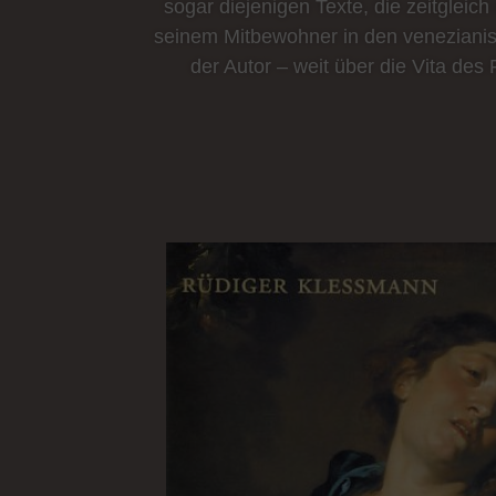
sogar diejenigen Texte, die zeitgleic
seinem Mitbewohner in den venezianis
der Autor – weit über die Vita de