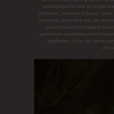
niederländischer und deutscher Kün
Elsheimer, Hendrick Goltzius, Jacob 
gereist ist, tatsächlich war das Reis
niederländische/nordalpine Künstl
gemeinsam arbeiteten und in intens
Mitgliedern. Viele von diesen no
entsc