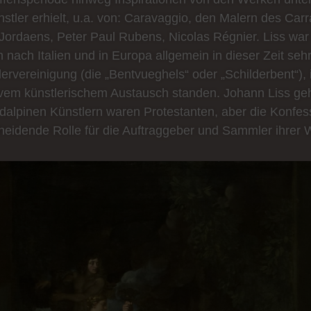
stler erhielt, u.a. von: Caravaggio, den Malern des Car
Jordaens, Peter Paul Rubens, Nicolas Régnier. Liss war ni
en nach Italien und in Europa allgemein in dieser Zeit seh
ervereinigung (die „Bentvueghels“ oder „Schilderbent“), 
ivem künstlerischem Austausch standen. Johann Liss g
rdalpinen Künstlern waren Protestanten, aber die Konfess
heidende Rolle für die Auftraggeber und Sammler ihrer 