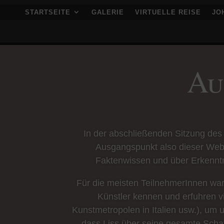
STARTSEITE
GALERIE
VIRTUELLE REISE
JOH
Au
In der abschließenden Sitzung des
Ausgangspunkt also dieser Web
Faktenwissen und über Erkennt
Für die meisten TeilnehmerInnen war
Künstler kennen und erfuhren vi
Kunstmetropolen in Italien usw.), um u
dass Liss über seine gesamte Schaf