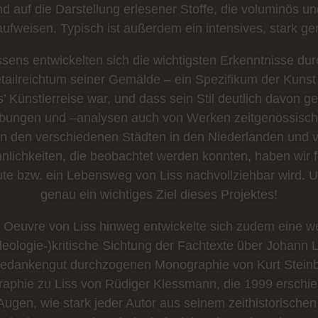
nd auf die Darstellung erlesener Stoffe, die voluminös u
ufweisen. Typisch ist außerdem ein intensives, stark ger
sens entwickelten sich die wichtigsten Erkenntnisse du
tailreichtum seiner Gemälde – ein Spezifikum der Kunst 
s’ Künstlerreise war, und dass sein Stil deutlich davon g
ibungen und –analysen auch von Werken zeitgenössischer
r in den verschiedenen Städten in den Niederlanden und vo
nlichkeiten, die beobachtet werden konnten, haben wir fe
te bzw. ein Lebensweg von Liss nachvollziehbar wird. Un
genau ein wichtiges Ziel dieses Projektes!
euvre von Liss hinweg entwickelte sich zudem eine weit
ologie-)kritische Sichtung der Fachtexte über Johann Li
 Gedankengut durchzogenen Monographie von Kurt Steinb
raphie zu Liss von Rüdiger Klessmann, die 1999 erschie
 Augen, wie stark jeder Autor aus seinem zeithistorische