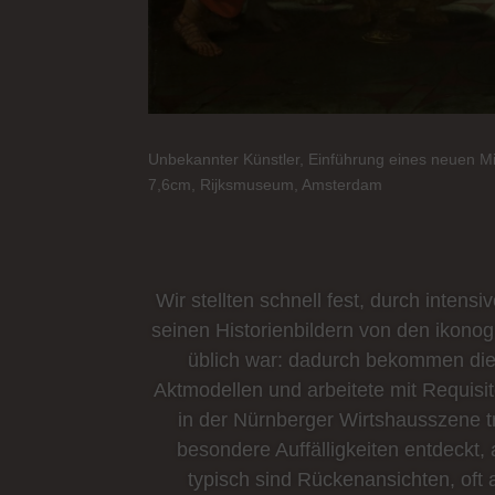
Unbekannter Künstler, Einführung eines neuen Mit
7,6cm, Rijksmuseum, Amsterdam
Wir stellten schnell fest, durch inten
seinen Historienbildern von den ikono
üblich war: dadurch bekommen die B
Aktmodellen und arbeitete mit Requisit
in der Nürnberger Wirtshausszene t
besondere Auffälligkeiten entdeckt, 
typisch sind Rückenansichten, oft 