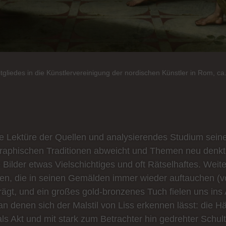
gliedes in die Künstlervereinigung der nordischen Künstler in Rom, c
sive Lektüre der Quellen und analysierendes Studium seine
graphischen Traditionen abweicht und Themen neu denkt. 
ilder etwas Vielschichtiges und oft Rätselhaftes. Weit
en, die in seinen Gemälden immer wieder auftauchen (vor
rägt, und ein großes gold-bronzenes Tuch fielen uns ins
an denen sich der Malstil von Liss erkennen lässt: die H
als Akt und mit stark zum Betrachter hin gedrehter Schult