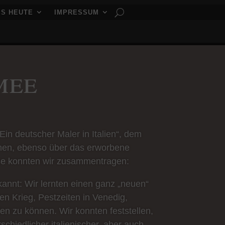
SS HEUTE
IMPRESSUM
mee
n deutscher Maler in Italien“, dem
hen, ebenso über das erworbene
se konnten wir zusammentragen:
annt: Wir lernten einen ganz „neuen“
en Krieg, Pestzeiten in Venedig,
len zu können. Wir konnten feststellen,
hiedlicher italienischer, aber auch