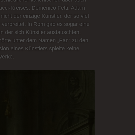
racci-Kreises, Domenico Fetti, Adam
cht der einzige Künstler, der so viel
r verbreitet. In Rom gab es sogar eine
in der sich Künstler austauschten,
ehörte unter dem Namen „Pan“ zu den
ion eines Künstlers spielte keine
Werke.