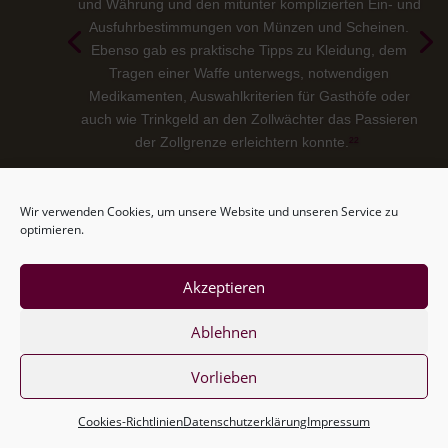
und Währung und den mitunter komplizierten Ein- und
Ausfuhrbestimmungen von Münzen und Scheinen.
Ebenso gab es praktische Tipps zu Kleidung, dem
Tragen einer Waffe unterwegs, notwendigen
Medikamenten, Auswahlkriterien für Gasthöfe oder
auch wie Trinkgeld an den Zollwächter das Passieren
der Zollgrenze erleichtern konnte.
²²
Itinerario Italia Roma
Wir verwenden Cookies, um unsere Website und unseren Service zu
optimieren.
Akzeptieren
Ablehnen
Vorlieben
Cookies-Richtlinien
Datenschutzerklärung
Impressum